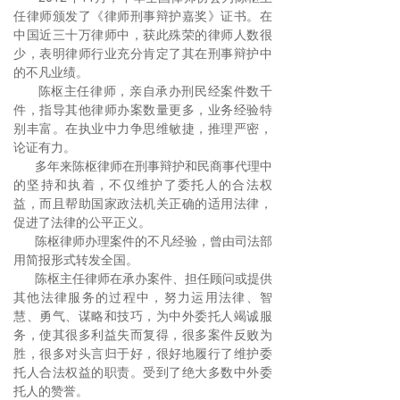
任律师颁发了《律师刑事辩护嘉奖》证书。在
中国近三十万律师中，获此殊荣的律师人数很
少，表明律师行业充分肯定了其在刑事辩护中
的不凡业绩。
陈枢主任律师，亲自承办刑民经案件数千
件，指导其他律师办案数量更多，业务经验特
别丰富。在执业中力争思维敏捷，推理严密，
论证有力。
多年来陈枢律师在刑事辩护和民商事代理中
的坚持和执着，不仅维护了委托人的合法权
益，而且帮助国家政法机关正确的适用法律，
促进了法律的公平正义。
陈枢律师办理案件的不凡经验，曾由司法部
用简报形式转发全国。
陈枢主任律师在承办案件、担任顾问或提供
其他法律服务的过程中，努力运用法律、智
慧、勇气、谋略和技巧，为中外委托人竭诚服
务，使其很多利益失而复得，很多案件反败为
胜，很多对头言归于好，很好地履行了维护委
托人合法权益的职责。受到了绝大多数中外委
托人的赞誉。