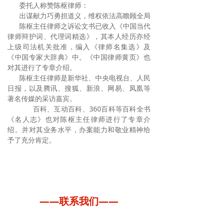
委托人称赞陈枢律师：
出谋献力巧勇担道义，维权依法高瞻顾全局
陈枢主任律师之诉讼文书已收入《中国当代
律师辩护词、代理词精选》，其本人经历亦经
上级司法机关批准，编入《律师名集选》及
《中国专家大辞典》中。《中国律师黄页》也
对其进行了专章介绍。
陈枢主任律师是新华社、中央电视台、人民
日报，以及腾讯、搜狐、新浪、网易、凤凰等
著名传媒的采访嘉宾。
百科、互动百科、360百科等百科全书
《名人志》也对陈枢主任律师进行了专章介
绍。并对其业务水平，办案能力和敬业精神给
予了充分肯定。
——联系我们——