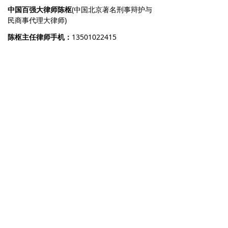
中国百强大律师陈枢
(中国北京著名刑事辩护与
民商事代理大律师)
陈枢主任律师手机：
13501022415
陈枢主任律师办公电话：
010-67698175
陈枢主任律师律师执业证号：
11101198410729459
陈枢主任律师微信号：
13501022415
陈枢主任律师邮箱：
25040557@qq.com
网站网址：
www.top10lawyersofchina.com
律师楼地址：
北京市朝阳区朝阳路都会国际大厦A座
22层A