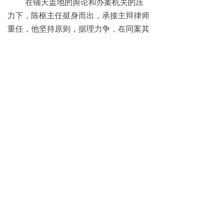
在铺天盖地的舆论和办案机关的压
力下，陈枢主任挺身而出，承接主辩律师
重任，他坚持原则，据理力争，在同案其
他律师全部承压紧急改囗的情况下，仍旧
敢于对办案机关提出了完全相反的律师辩
护意见。在法律规定轮奸罪主犯有无期徒
刑和死刑的情况下，而社会有很大舆论呼
吁判李天一无期徒刑或死刑，最后法院判
其有期徒刑十年，陈枢律师的精彩辩护，
也在一定程度上争取到了从轻判处。陈枢
主任敢于挑战潮流，无私无畏，忠实于委
托人利益的敬业精神和职业操守，受到了
广泛好评。大家普遍认为，打官司就应该
请这样不畏权势，刚正不阿的好律师。
版权所有：北京市京联律师事务 联系手机：13501022415